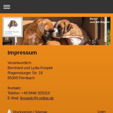
Boxer
von Alt-Bayern
Impressum
Verantwortlich:
Bernhard und Lydia Knopek
Regensburger Str. 18
85309 Pörnbach
Kontakt:
Telefon: +49 8446 929319
E-Mail:
lknopek@t-online.de
Login
Druckversion
|
Sitemap