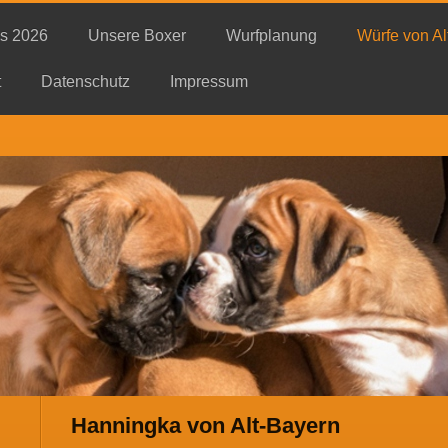
s 2026
Unsere Boxer
Wurfplanung
Würfe von Al
t
Datenschutz
Impressum
Hanningka von Alt-Bayern