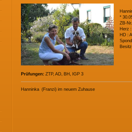
Hanni
* 30.0
ZB-Nr
Herz :
HD : 
Spondy
Besitz
Prüfungen:
ZTP, AD, BH, IGP 3
Hanninka (Franzi) im neuem Zuhause